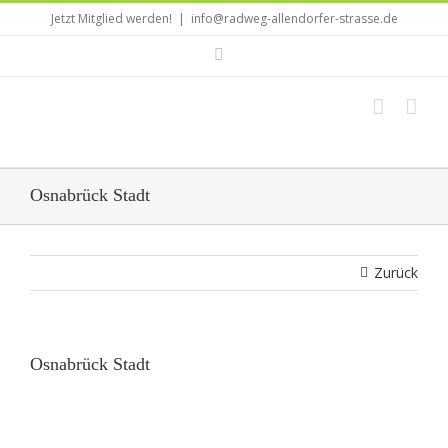
Zum
Jetzt Mitglied werden!
|
info@radweg-allendorfer-strasse.de
Inhalt
Rss
springen
Osnabrück Stadt
Zurück
Osnabrück Stadt