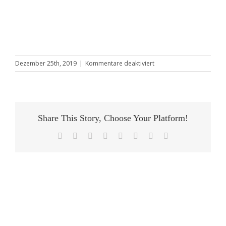
für
Dezember 25th, 2019
|
Kommentare deaktiviert
Osnabrück
Stadt
Share This Story, Choose Your Platform!
Facebook
X
Reddit
LinkedIn
Tumblr
Pinterest
Vk
E-
Mail