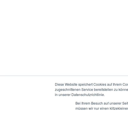
Diese Website speichert Cookies auf Ihrem Co
zugeschnittenen Service bereitstellen zu könn
in unserer Datenschutzrichtlinie.
Bei Ihrem Besuch auf unserer Sei
Quelle: Auburg-Photostudio
müssen wir nur einen klitzekleine
Copyright 2017-2020 Radweg Allendorfer Straße e.V. |
Impressum
|
Rss
Page load link