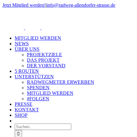
Zum
Jetzt Mitglied werden!
|
info@radweg-allendorfer-strasse.de
Inhalt
Rss
springen
MITGLIED WERDEN
NEWS
ÜBER UNS
PROJEKTZIELE
DAS PROJEKT
DER VORSTAND
5 ROUTEN
UNTERSTÜTZEN
RADWEGMETER ERWERBEN
SPENDEN
MITGLIED WERDEN
#FOLGEN
PRESSE
KONTAKT
SHOP
Suche
nach: