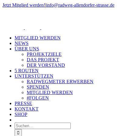
Zum
Jetzt Mitglied werden!
|
info@radweg-allendorfer-strasse.de
Inhalt
Rss
springen
MITGLIED WERDEN
NEWS
ÜBER UNS
PROJEKTZIELE
DAS PROJEKT
DER VORSTAND
5 ROUTEN
UNTERSTÜTZEN
RADWEGMETER ERWERBEN
SPENDEN
MITGLIED WERDEN
#FOLGEN
PRESSE
KONTAKT
SHOP
Suche
nach: