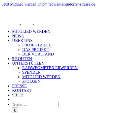
Zum
Jetzt Mitglied werden!
|
info@radweg-allendorfer-strasse.de
Inhalt
Rss
springen
MITGLIED WERDEN
NEWS
ÜBER UNS
PROJEKTZIELE
DAS PROJEKT
DER VORSTAND
5 ROUTEN
UNTERSTÜTZEN
RADWEGMETER ERWERBEN
SPENDEN
MITGLIED WERDEN
#FOLGEN
PRESSE
KONTAKT
SHOP
Suche
nach: