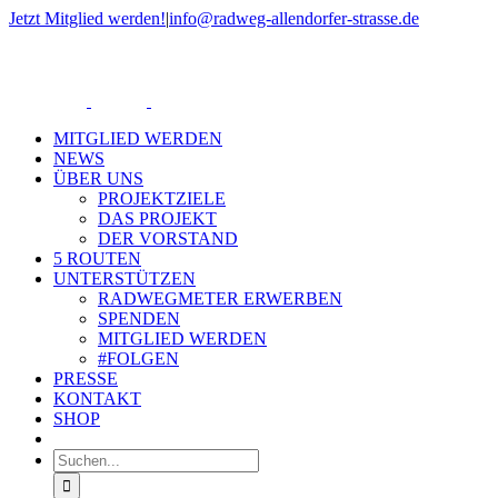
Zum
Jetzt Mitglied werden!
|
info@radweg-allendorfer-strasse.de
Inhalt
Rss
springen
MITGLIED WERDEN
NEWS
ÜBER UNS
PROJEKTZIELE
DAS PROJEKT
DER VORSTAND
5 ROUTEN
UNTERSTÜTZEN
RADWEGMETER ERWERBEN
SPENDEN
MITGLIED WERDEN
#FOLGEN
PRESSE
KONTAKT
SHOP
Suche
nach: