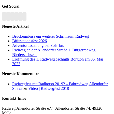
Facebook
X
Reddit
LinkedIn
Tumblr
Pinterest
Vk
E-
Mail
Get Social
Neueste Artikel
Brückenabriss ein weiterer Schritt zum Radweg
Bifurkationsfest 2026
Adventsausstellung bei Solarlux
Radweg an der Allendorfer Straße 1. Bürgerradweg
Niedersachsens
Eröffnung des 1. Radwegabschnitts Borgloh am 06. Mai
2023
Neueste Kommentare
Radwegfest mit Radkorso 2019? – Fahrradweg Allendorfer
Straße
zu
Video | Radwegfest 2018
Kontakt-Info:
Radweg Allendorfer Straße e.V., Allendorfer Straße 74, 49326
Melle