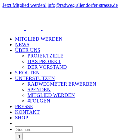
Zum
Jetzt Mitglied werden!
|
info@radweg-allendorfer-strasse.de
Inhalt
Rss
springen
MITGLIED WERDEN
NEWS
ÜBER UNS
PROJEKTZIELE
DAS PROJEKT
DER VORSTAND
5 ROUTEN
UNTERSTÜTZEN
RADWEGMETER ERWERBEN
SPENDEN
MITGLIED WERDEN
#FOLGEN
PRESSE
KONTAKT
SHOP
Suche
nach: