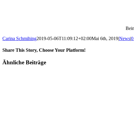
Beim
Carina Schmihing
2019-05-06T11:09:12+02:00
Mai 6th, 2019
|
News
|
0
Share This Story, Choose Your Platform!
Facebook
X
Reddit
LinkedIn
Tumblr
Pinterest
Vk
E-
Ähnliche Beiträge
Mail