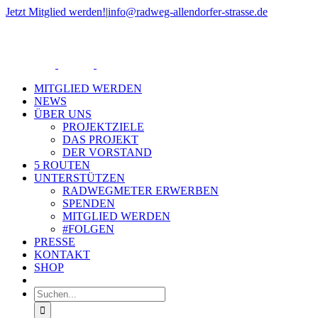
Zum
Jetzt Mitglied werden!
|
info@radweg-allendorfer-strasse.de
Inhalt
Rss
springen
MITGLIED WERDEN
NEWS
ÜBER UNS
PROJEKTZIELE
DAS PROJEKT
DER VORSTAND
5 ROUTEN
UNTERSTÜTZEN
RADWEGMETER ERWERBEN
SPENDEN
MITGLIED WERDEN
#FOLGEN
PRESSE
KONTAKT
SHOP
Suche
nach: