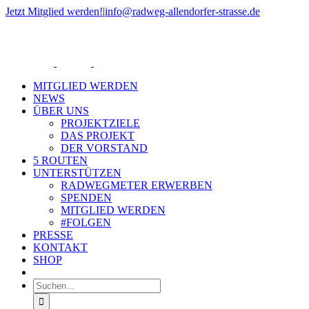
Zum
Jetzt Mitglied werden!
|
info@radweg-allendorfer-strasse.de
Inhalt
Rss
springen
MITGLIED WERDEN
NEWS
ÜBER UNS
PROJEKTZIELE
DAS PROJEKT
DER VORSTAND
5 ROUTEN
UNTERSTÜTZEN
RADWEGMETER ERWERBEN
SPENDEN
MITGLIED WERDEN
#FOLGEN
PRESSE
KONTAKT
SHOP
Suche
nach: