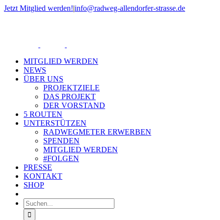
Zum
Jetzt Mitglied werden!
|
info@radweg-allendorfer-strasse.de
Inhalt
Rss
springen
MITGLIED WERDEN
NEWS
ÜBER UNS
PROJEKTZIELE
DAS PROJEKT
DER VORSTAND
5 ROUTEN
UNTERSTÜTZEN
RADWEGMETER ERWERBEN
SPENDEN
MITGLIED WERDEN
#FOLGEN
PRESSE
KONTAKT
SHOP
Suche
nach: