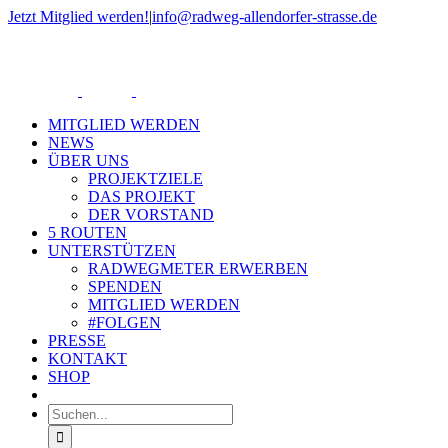
Zum
Jetzt Mitglied werden!
|
info@radweg-allendorfer-strasse.de
Inhalt
Rss
springen
MITGLIED WERDEN
NEWS
ÜBER UNS
PROJEKTZIELE
DAS PROJEKT
DER VORSTAND
5 ROUTEN
UNTERSTÜTZEN
RADWEGMETER ERWERBEN
SPENDEN
MITGLIED WERDEN
#FOLGEN
PRESSE
KONTAKT
SHOP
Suche
nach: