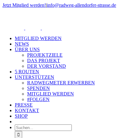
Zum
Jetzt Mitglied werden!
|
info@radweg-allendorfer-strasse.de
Inhalt
Rss
springen
MITGLIED WERDEN
NEWS
ÜBER UNS
PROJEKTZIELE
DAS PROJEKT
DER VORSTAND
5 ROUTEN
UNTERSTÜTZEN
RADWEGMETER ERWERBEN
SPENDEN
MITGLIED WERDEN
#FOLGEN
PRESSE
KONTAKT
SHOP
Suche
nach: